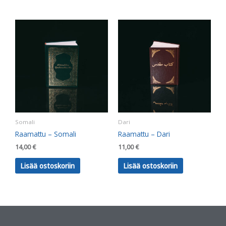
Somali
Dari
Raamattu – Somali
Raamattu – Dari
14,00
€
11,00
€
Lisää ostoskoriin
Lisää ostoskoriin