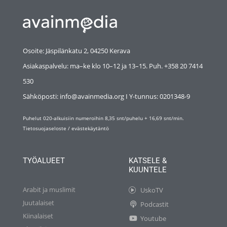
Osoite: Jäspilänkatu 2, 04250 Kerava
Asiakaspalvelu: ma–ke klo 10–12 ja 13–15. Puh. +358 20 7414
530
Sähköposti: info@avainmedia.org I Y-tunnus:
0201348-9
Puhelut 020-alkuisiin numeroihin 8,35 snt/puhelu + 16,69 snt/min.
Tietosuojaseloste
/
evästekäytäntö
TYÖALUEET
KATSELE &
KUUNTELE
Arabit ja muslimit
UskoTV
Juutalaiset
Podcastit
Kiinalaiset
Youtube