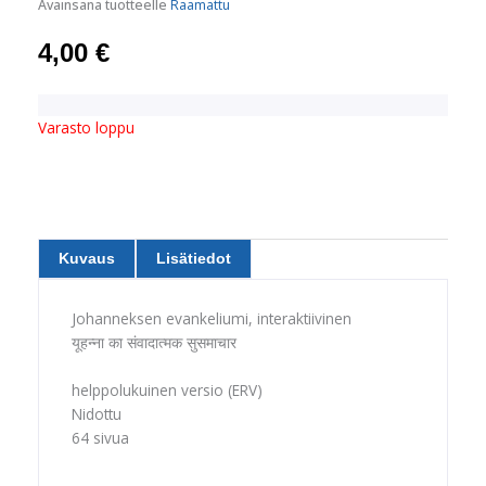
Avainsana tuotteelle
Raamattu
4,00
€
Varasto loppu
Kuvaus
Lisätiedot
Johanneksen evankeliumi, interaktiivinen
यूहन्ना का संवादात्मक सुसमाचार
helppolukuinen versio (ERV)
Nidottu
64 sivua