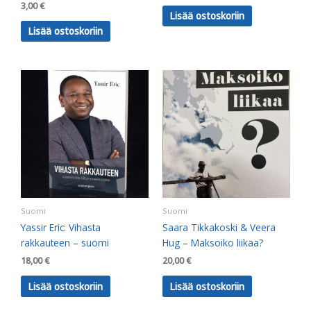
3,00
€
Lisää ostoskoriin
Lisää ostoskoriin
Suomi
Suomi
Yassir Eric: Vihasta
Saara Tikkakoski & Veera
rakkauteen – suomi
Hug – Maksoiko liikaa?
18,00
€
20,00
€
Lisää ostoskoriin
Lisää ostoskoriin