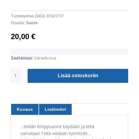
Tuotetunnus (SKU):
85923737
Osasto:
Suomi
20,00
€
Vainottuina
Saatavuus:
Varastossa
Kristuksen
tähden,
Lisää ostoskoriin
Aaron
Ibrahim
määrä
Kuvaus
Lisätiedot
…teidän kimppuunne käydään ja teitä
vainotaan.Teitä viedään tuomiolle…