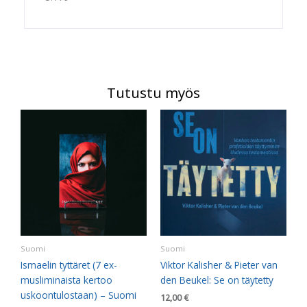
Tutustu myös
Suomi
Suomi
Ismaelin tyttäret (7 ex-
Viktor Kalisher & Pieter van
musliminaista kertoo
den Beukel: Se on täytetty
uskoontulostaan) – Suomi
12,00
€