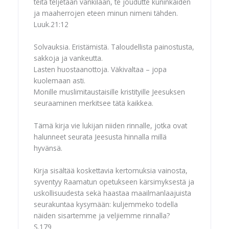
teitä teljetään vankilaan, te joudutte kuninkaiden
ja maaherrojen eteen minun nimeni tähden.
Luuk.21:12
Solvauksia. Eristämistä. Taloudellista painostusta,
sakkoja ja vankeutta.
Lasten huostaanottoja. Väkivaltaa – jopa
kuolemaan asti.
Monille muslimitaustaisille kristityille Jeesuksen
seuraaminen merkitsee tätä kaikkea.
Tämä kirja vie lukijan niiden rinnalle, jotka ovat
halunneet seurata Jeesusta hinnalla millä
hyvänsä.
Kirja sisältää koskettavia kertomuksia vainosta,
syventyy Raamatun opetukseen kärsimyksestä ja
uskollisuudesta sekä haastaa maailmanlaajuista
seurakuntaa kysymään: kuljemmeko todella
näiden sisartemme ja veljiemme rinnalla?
S.179