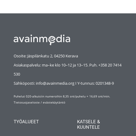
Osoite: Jäspilänkatu 2, 04250 Kerava
Asiakaspalvelu: ma–ke klo 10–12 ja 13–15. Puh. +358 20 7414
530
Sähköposti: info@avainmedia.org I Y-tunnus:
0201348-9
Puhelut 020-alkuisiin numeroihin 8,35 snt/puhelu + 16,69 snt/min.
Tietosuojaseloste
/
evästekäytäntö
TYÖALUEET
KATSELE &
KUUNTELE