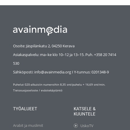
Osoite: Jäspilänkatu 2, 04250 Kerava
Asiakaspalvelu: ma–ke klo 10–12 ja 13–15. Puh. +358 20 7414
530
Sähköposti: info@avainmedia.org I Y-tunnus:
0201348-9
Puhelut 020-alkuisiin numeroihin 8,35 snt/puhelu + 16,69 snt/min.
Tietosuojaseloste
/
evästekäytäntö
TYÖALUEET
KATSELE &
KUUNTELE
Arabit ja muslimit
UskoTV