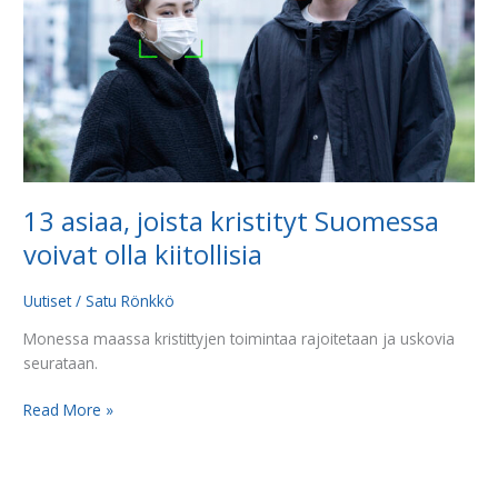
voivat
olla
kiitollisia
13 asiaa, joista kristityt Suomessa
voivat olla kiitollisia
Uutiset
/
Satu Rönkkö
Monessa maassa kristittyjen toimintaa rajoitetaan ja uskovia
seurataan.
Read More »