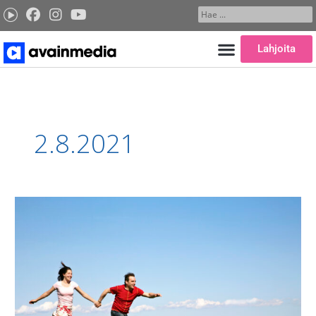
Siirry
Search
sisältöön
...
Lahjoita
2.8.2021
Eteenpäin!