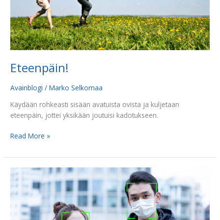
Eteenpäin!
Avainblogi
/
Marko Selkomaa
Käydään rohkeasti sisään avatuista ovista ja kuljetaan
eteenpäin, jottei yksikään joutuisi kadotukseen.
Read More »
13
asiaa,
joista
kristityt
Suomessa