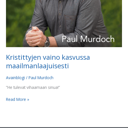
Kristittyjen vaino kasvussa
maailmanlaajuisesti
Avainblogi
/
Paul Murdoch
”He tulevat vihaamaan sinua!”
Read More »