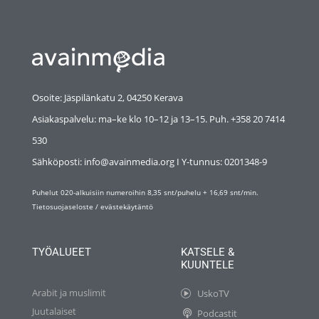
Osoite: Jäspilänkatu 2, 04250 Kerava
Asiakaspalvelu: ma–ke klo 10–12 ja 13–15. Puh. +358 20 7414
530
Sähköposti: info@avainmedia.org I Y-tunnus:
0201348-9
Puhelut 020-alkuisiin numeroihin 8,35 snt/puhelu + 16,69 snt/min.
Tietosuojaseloste
/
evästekäytäntö
TYÖALUEET
KATSELE &
KUUNTELE
Arabit ja muslimit
UskoTV
Juutalaiset
Podcastit