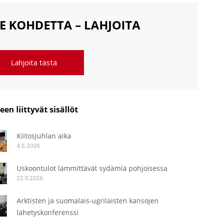
E KOHDETTA – LAHJOITA
Lahjoita tästä
een liittyvät sisällöt
Kiitosjuhlan aika
4.6.2026
Uskoontulot lämmittävät sydämiä pohjoisessa
22.5.2026
Arktisten ja suomalais-ugrilaisten kansojen
lähetyskonferenssi