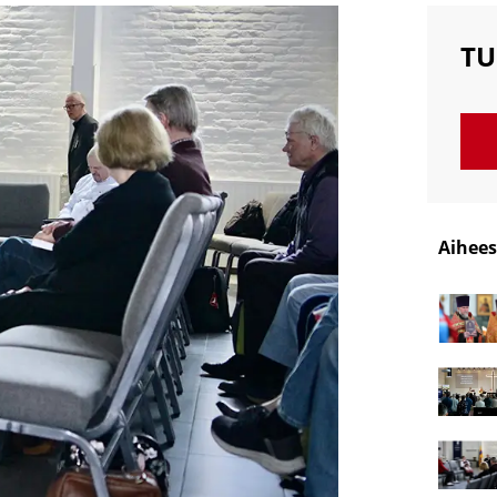
TU
Aihees