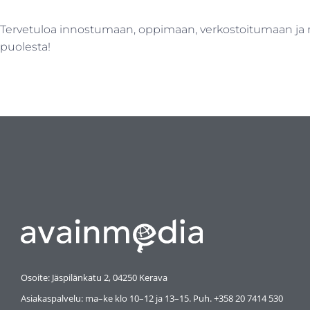
Tervetuloa innostumaan, oppimaan, verkostoitumaan ja 
puolesta!
Osoite: Jäspilänkatu 2, 04250 Kerava
Asiakaspalvelu: ma–ke klo 10–12 ja 13–15. Puh. +358 20 7414 530