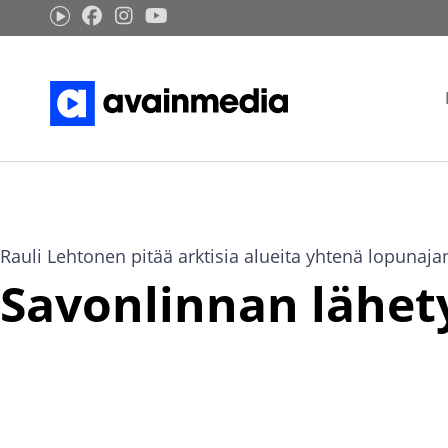
Siirry
sisältöön
Rauli Lehtonen pitää arktisia alueita yhtenä lopunaja
Savonlinnan lähet