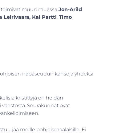
ina toimivat muun muassa
Jon-Arild
 Leirivaara, Kai Partti
,
Timo
ohjoisen napaseudun kansoja yhdeksi
lisia kristittyjä on heidän
 väestöstä. Seurakunnat ovat
evankelioimiseen.
astuu jää meille pohjoismaalaisille. Ei