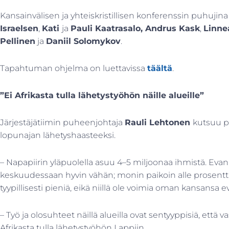
Kansainvälisen ja yhteiskristillisen konferenssin puhuj
Israelsen
,
Kati
ja
Pauli Kaatrasalo, Andrus Kask
,
Linnea
Pellinen
ja
Daniil Solomykov
.
Tapahtuman ohjelma on luettavissa
täältä
.
”Ei Afrikasta tulla lähetystyöhön näille alueille”
Järjestäjätiimin puheenjohtaja
Rauli Lehtonen
kutsuu p
lopunajan lähetyshaasteeksi.
– Napapiirin yläpuolella asuu 4–5 miljoonaa ihmistä. Evanke
keskuudessaan hyvin vähän; monin paikoin alle prosentti
tyypillisesti pieniä, eikä niillä ole voimia oman kansansa 
– Työ ja olosuhteet näillä alueilla ovat sentyyppisiä, että v
Afrikasta tulla lähetystyöhön Lappiin.