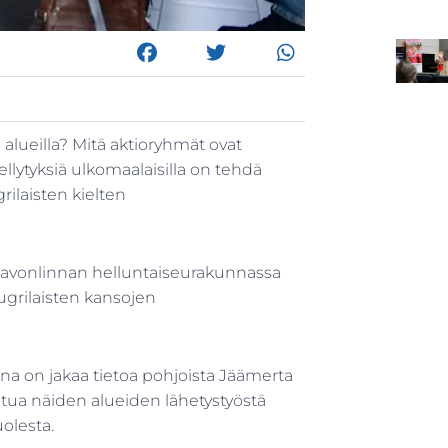
alueilla? Mitä aktioryhmät ovat
ellytyksiä ulkomaalaisilla on tehdä
rilaisten kielten
Savonlinnan helluntaiseurakunnassa
-ugrilaisten kansojen
a on jakaa tietoa pohjoista Jäämerta
itua näiden alueiden lähetystyöstä
olesta.