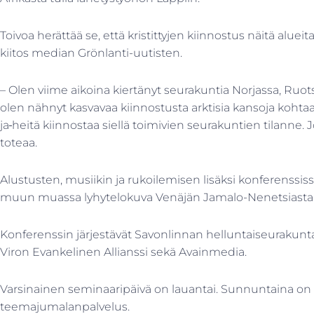
Toivoa herättää se, että kristittyjen kiinnostus näitä alue
kiitos median Grönlanti-uutisten.
– Olen viime aikoina kiertänyt seurakuntia Norjassa, Ruots
olen nähnyt kasvavaa kiinnostusta arktisia kansoja kohtaa
ja
heitä kiinnostaa siellä toimivien seurakuntien tilanne
toteaa.
Alustusten, musiikin ja rukoilemisen lisäksi konferenssi
muun muassa lyhytelokuva Venäjän Jamalo-Nenetsiasta
Konferenssin järjestävät Savonlinnan helluntaiseurakunta,
Viron Evankelinen Allianssi sekä Avainmedia.
Varsinainen seminaaripäivä on lauantai. Sunnuntaina on 
teemajumalanpalvelus.