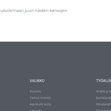
rukoilemaan juuri näiden kansojen
VALIKKO
TYÖALU
Etusivu
Arabit ja 
Tietoa meistä
Juutalaise
Ajankohtaista
Kiinalaise
Lahjoita
Slaavilaise