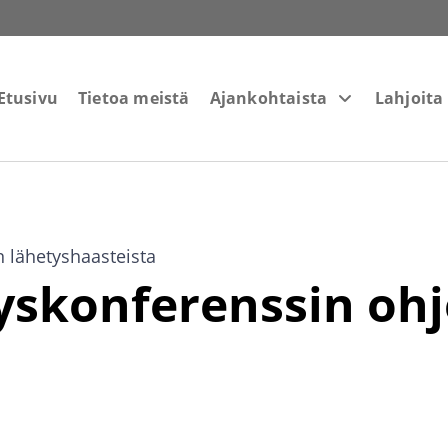
Etusivu
Tietoa meistä
Ajankohtaista
Lahjoita
n lähetyshaasteista
yskonferenssin ohj