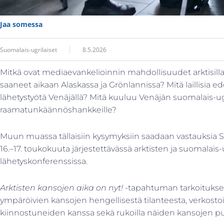
Jaa somessa
Suomalais-ugrilaiset
8.5.2026
Mitkä ovat mediaevankelioinnin mahdollisuudet arktisilla 
saaneet aikaan Alaskassa ja Grönlannissa? Mitä laillisia ed
lähetystyötä Venäjällä? Mitä kuuluu Venäjän suomalais-ug
raamatunkäännöshankkeille?
Muun muassa tällaisiin kysymyksiin saadaan vastauksia 
16.–17. toukokuuta järjestettävässä arktisten ja suomalais
lähetyskonferenssissa.
Arktisten kansojen aika on nyt!
-tapahtuman tarkoituksen
ympäröivien kansojen hengellisestä tilanteesta, verkosto
kiinnostuneiden kanssa sekä rukoilla näiden kansojen pu