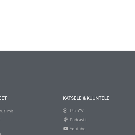
EET
KATSELE & KUUNTELE
UskoTV
muslimit
t
Podcastit
t
Youtube
t