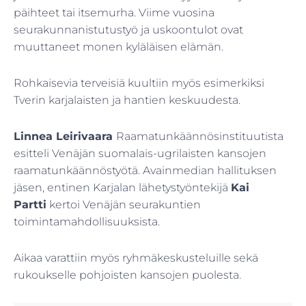
päihteet tai itsemurha. Viime vuosina
seurakunnanistutustyö ja uskoontulot ovat
muuttaneet monen kyläläisen elämän.
Rohkaisevia terveisiä kuultiin myös esimerkiksi
Tverin karjalaisten ja hantien keskuudesta.
Linnea Leirivaara
Raamatunkäännösinstituutista
esitteli Venäjän suomalais-ugrilaisten kansojen
raamatunkäännöstyötä. Avainmedian hallituksen
jäsen, entinen Karjalan lähetystyöntekijä
Kai
Partti
kertoi Venäjän seurakuntien
toimintamahdollisuuksista.
Aikaa varattiin myös ryhmäkeskusteluille sekä
rukoukselle pohjoisten kansojen puolesta.