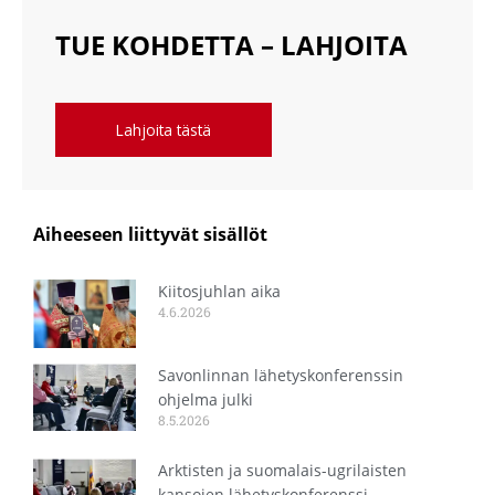
TUE KOHDETTA – LAHJOITA
Lahjoita tästä
Aiheeseen liittyvät sisällöt
Kiitosjuhlan aika
4.6.2026
Savonlinnan lähetyskonferenssin
ohjelma julki
8.5.2026
Arktisten ja suomalais-ugrilaisten
kansojen lähetyskonferenssi