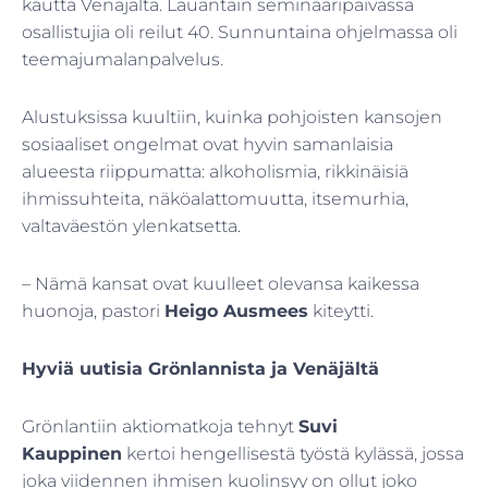
kautta Venäjältä. Lauantain seminaaripäivässä
osallistujia oli reilut 40. Sunnuntaina ohjelmassa oli
teemajumalanpalvelus.
Alustuksissa kuultiin, kuinka pohjoisten kansojen
sosiaaliset ongelmat ovat hyvin samanlaisia
alueesta riippumatta: alkoholismia, rikkinäisiä
ihmissuhteita, näköalattomuutta, itsemurhia,
valtaväestön ylenkatsetta.
– Nämä kansat ovat kuulleet olevansa kaikessa
huonoja, pastori
Heigo Ausmees
kiteytti.
Hyviä uutisia Grönlannista ja Venäjältä
Grönlantiin aktiomatkoja tehnyt
Suvi
Kauppinen
kertoi hengellisestä työstä kylässä, jossa
joka viidennen ihmisen kuolinsyy on ollut joko