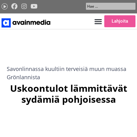
Siirry
Search
sisältöön
...
Lahjoita
Savonlinnassa kuultiin terveisiä muun muassa
Grönlannista
Uskoontulot lämmittävät
sydämiä pohjoisessa