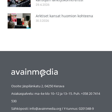
29.4.2026
Arktiset kansat huomion kohteena
30.3.2026
Osoite: Jäspilänkatu 2, 04250 Kerava
Asiakaspalvelu: ma–ke klo 10–12 ja 13–15. Puh. +358 20 7414
530
Sähköposti: info@avainmedia.org I Y-tunnus:
0201348-9