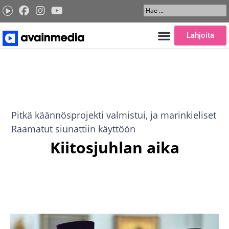
Siirry
Search
sisältöön
...
Lahjoita
Pitkä käännösprojekti valmistui, ja marinkieliset
Raamatut siunattiin käyttöön
Kiitosjuhlan aika