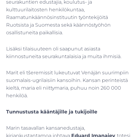
seurakuntien edustajia, koulutus- ja
kulttuurilaitosten henkilökuntaa,
Raamatunkäännösinstituutin työntekijöitä
Ruotsista ja Suomesta sekä käännöstyöhön
osallistuneita paikallisia.
Lisäksi tilaisuuteen oli saapunut asiasta
kiinnostuneita seurakuntalaisia ja muita ihmisiä.
Marit eli tšeremissit lukeutuvat Venäjän suurimpiin
suomalais-ugrilaisiin kansoihin. Kansan perinteistä
kieltä, maria eli niittymaria, puhuu noin 260 000
henkilöä.
Tunnustusta kääntäjille ja tukijoille
Marin tasavallan kansanedustaja,
kirjankustantamoa johtava
Eduard Imanajev
totesi