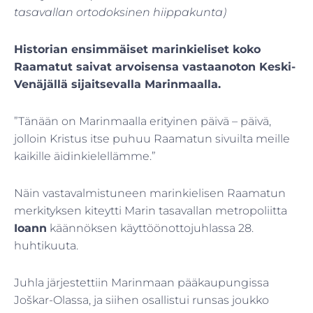
tasavallan ortodoksinen hiippakunta)
Historian ensimmäiset marinkieliset koko
Raamatut saivat arvoisensa vastaanoton Keski-
Venäjällä sijaitsevalla Marinmaalla.
”Tänään on Marinmaalla erityinen päivä – päivä,
jolloin Kristus itse puhuu Raamatun sivuilta meille
kaikille äidinkielellämme.”
Näin vastavalmistuneen marinkielisen Raamatun
merkityksen kiteytti Marin tasavallan metropoliitta
Ioann
käännöksen käyttöönottojuhlassa 28.
huhtikuuta.
Juhla järjestettiin Marinmaan pääkaupungissa
Joškar-Olassa, ja siihen osallistui runsas joukko