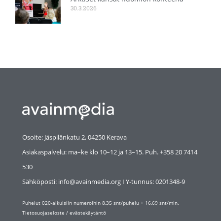
30.3.2026
Osoite: Jäspilänkatu 2, 04250 Kerava
Asiakaspalvelu: ma–ke klo 10–12 ja 13–15. Puh. +358 20 7414
530
Sähköposti: info@avainmedia.org I Y-tunnus:
0201348-9
Puhelut 020-alkuisiin numeroihin 8,35 snt/puhelu + 16,69 snt/min.
Tietosuojaseloste
/
evästekäytäntö