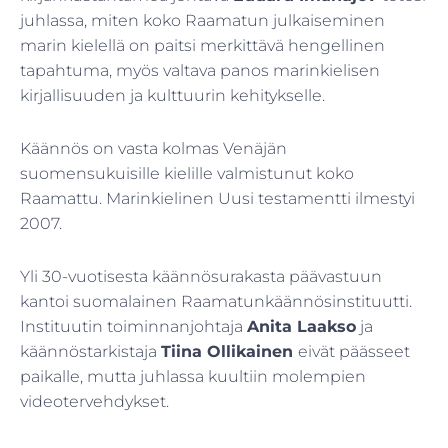
juhlassa, miten koko Raamatun julkaiseminen
marin kielellä on paitsi merkittävä hengellinen
tapahtuma, myös valtava panos marinkielisen
kirjallisuuden ja kulttuurin kehitykselle.
Käännös on vasta kolmas Venäjän
suomensukuisille kielille valmistunut koko
Raamattu. Marinkielinen Uusi testamentti ilmestyi
2007.
Yli 30-vuotisesta käännösurakasta päävastuun
kantoi suomalainen Raamatunkäännösinstituutti.
Instituutin toiminnanjohtaja
Anita Laakso
ja
käännöstarkistaja
Tiina Ollikainen
eivät päässeet
paikalle, mutta juhlassa kuultiin molempien
videotervehdykset.