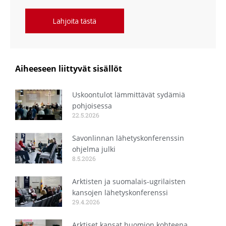
Lahjoita tästä
Aiheeseen liittyvät sisällöt
Uskoontulot lämmittävät sydämiä
pohjoisessa
22.5.2026
Savonlinnan lähetyskonferenssin
ohjelma julki
8.5.2026
Arktisten ja suomalais-ugrilaisten
kansojen lähetyskonferenssi
29.4.2026
Arktiset kansat huomion kohteena