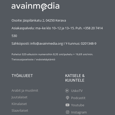
Osoite: Jäspilänkatu 2, 04250 Kerava
Asiakaspalvelu: ma–ke klo 10–12 ja 13–15. Puh. +358 20 7414
530
Sähköposti: info@avainmedia.org I Y-tunnus:
0201348-9
Puhelut 020-alkuisiin numeroihin 8,35 snt/puhelu + 16,69 snt/min.
Tietosuojaseloste
/
evästekäytäntö
TYÖALUEET
KATSELE &
KUUNTELE
Arabit ja muslimit
UskoTV
Juutalaiset
Podcastit
Kiinalaiset
Youtube
Slaavilaiset
Instagram