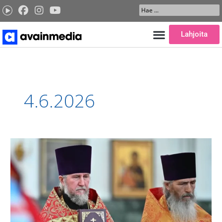
Siirry
Search
sisältöön
...
Lahjoita
4.6.2026
Kiitosjuhlan
aika