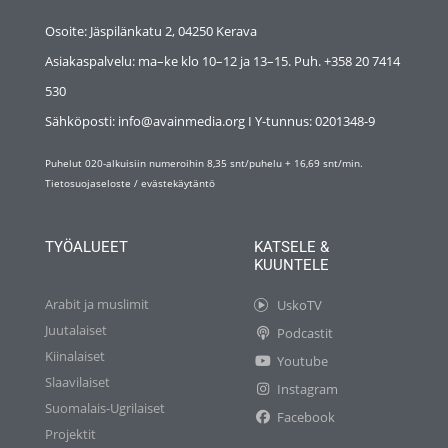
Osoite: Jäspilänkatu 2, 04250 Kerava
Asiakaspalvelu: ma–ke klo 10–12 ja 13–15. Puh. +358 20 7414
530
Sähköposti: info@avainmedia.org I Y-tunnus:
0201348-9
Puhelut 020-alkuisiin numeroihin 8,35 snt/puhelu + 16,69 snt/min.
Tietosuojaseloste
/
evästekäytäntö
TYÖALUEET
KATSELE &
KUUNTELE
Arabit ja muslimit
UskoTV
Juutalaiset
Podcastit
Kiinalaiset
Youtube
Slaavilaiset
Instagram
Suomalais-Ugrilaiset
Facebook
Projektit