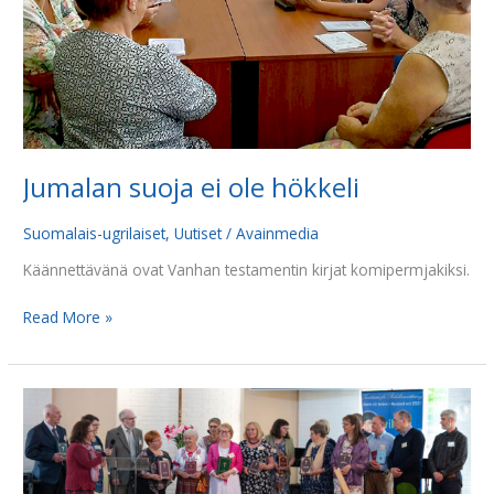
Jumalan suoja ei ole hökkeli
Suomalais-ugrilaiset
,
Uutiset
/
Avainmedia
Käännettävänä ovat Vanhan testamentin kirjat komipermjakiksi.
Read More »
Raamattuja,
Uusia
testamentteja
ja