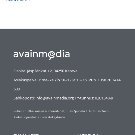
Osoite: Jäspilänkatu 2, 04250 Kerava
Asiakaspalvelu: ma–ke klo 10–12 ja 13–15. Puh. +358 20 7414
530
Sähköposti: info@avainmedia.org I Y-tunnus:
0201348-9
Puhelut 020-alkuisiin numeroihin 8,35 snt/puhelu + 16,69 snt/min.
Tietosuojaseloste
/
evästekäytäntö