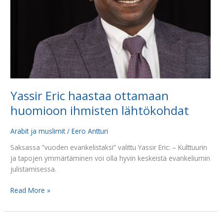
Yassir Eric haastaa ottamaan
huomioon ihmisten lähtökohdat
Arabit ja muslimit
/
Eero Antturi
Saksassa ”vuoden evankelistaksi” valittu Yassir Eric: – Kulttuurin
ja tapojen ymmärtäminen voi olla hyvin keskeistä evankeliumin
julistamisessa.
Read More »