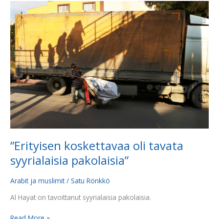
”Erityisen
koskettavaa
oli
tavata
syyrialaisia
pakolaisia”
”Erityisen koskettavaa oli tavata
syyrialaisia pakolaisia”
Arabit ja muslimit
/
Satu Rönkkö
Al Hayat on tavoittanut syyrialaisia pakolaisia.
Read More »