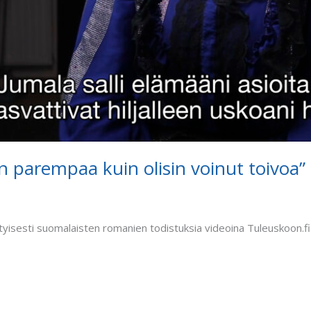
n parempaa kuin olisin voinut toivoa”
ityisesti suomalaisten romanien todistuksia videoina Tuleuskoon.f