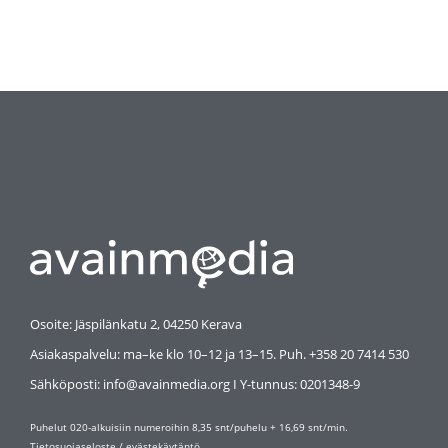
Osoite: Jäspilänkatu 2, 04250 Kerava
Asiakaspalvelu: ma–ke klo 10–12 ja 13–15. Puh. +358 20 7414 530
Sähköposti: info@avainmedia.org I Y-tunnus:
0201348-9
Puhelut 020-alkuisiin numeroihin 8,35 snt/puhelu + 16,69 snt/min.
Tietosuojaseloste
/
evästekäytäntö