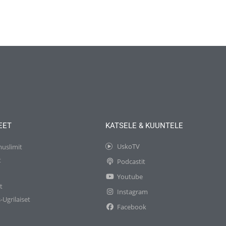
EET
KATSELE & KUUNTELE
UskoTV
muslimit
t
Podcastit
t
Youtube
t
Instagram
-Ugrilaiset
Facebook