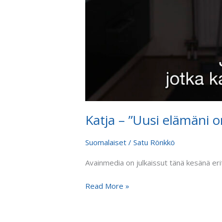
Katja – ”Uusi elämäni o
Suomalaiset
/
Satu Rönkkö
Avainmedia on julkaissut tänä kesänä er
Read More »