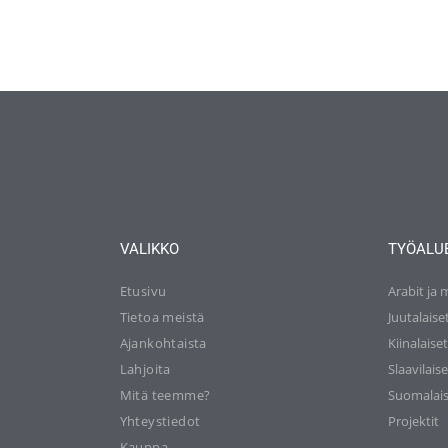
VALIKKO
TYÖALU
Etusivu
Arabit ja 
Tietoa meistä
Juutalaise
Ajankohtaista
Kiinalaise
Lahjoita
Slaavilaise
Mitä teemme?
Suomalais
Yhteystiedot
Projektit
Kauppa