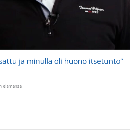
sattu ja minulla oli huono itsetunto”
en elämänsä.