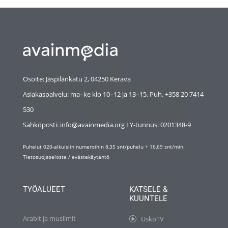
Osoite: Jäspilänkatu 2, 04250 Kerava
Asiakaspalvelu: ma–ke klo 10–12 ja 13–15. Puh. +358 20 7414
530
Sähköposti: info@avainmedia.org I Y-tunnus:
0201348-9
Puhelut 020-alkuisiin numeroihin 8,35 snt/puhelu + 16,69 snt/min.
Tietosuojaseloste
/
evästekäytäntö
TYÖALUEET
KATSELE &
KUUNTELE
Arabit ja muslimit
UskoTV