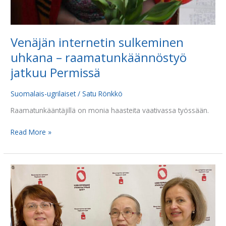
Venäjän internetin sulkeminen
uhkana – raamatunkäännöstyö
jatkuu Permissä
Suomalais-ugrilaiset
/
Satu Rönkkö
Raamatunkääntäjillä on monia haasteita vaativassa työssään.
Read More »
Kymmenes
Uusi
testamentti
suomensukuisilla
kielillä