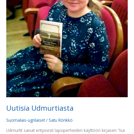
Uutisia Udmurtiasta
Suomalais-ugrilaiset
/
Satu Rönkkö
Udmurtit saivat erityisesti lapsiperheiden käyttöön kirjasen ”Isä