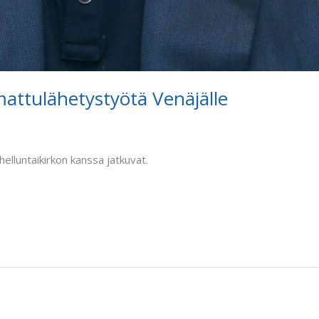
attulähetystyötä Venäjälle
elluntaikirkon kanssa jatkuvat.