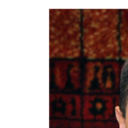
Eduard
Grabovenko
jatkaa
Venäjän
Helluntaikirkon
johdossa