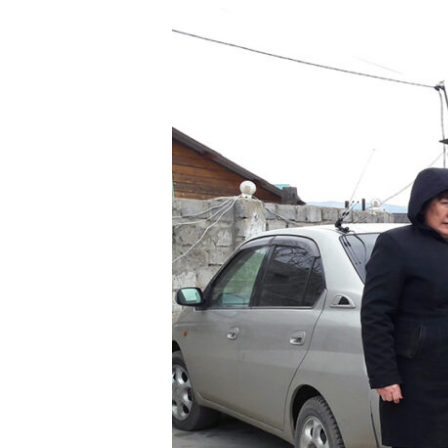
Korona
ei
pysäyttänyt
evankelioimistyötä
Venäjällä