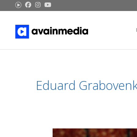
Siirry
sisältöön
Eduard Graboven
Avainmedia