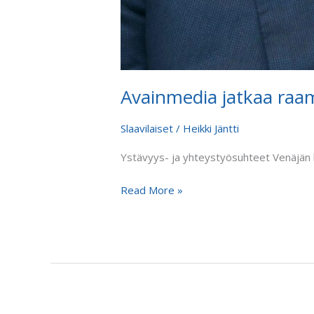
Avainmedia jatkaa raam
Slaavilaiset
/
Heikki Jäntti
Ystävyys- ja yhteystyösuhteet Venäjän h
Read More »