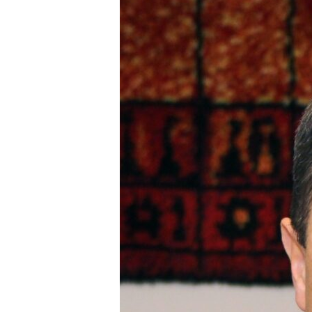
jatkaa
raamattulähetystyötä
Venäjälle