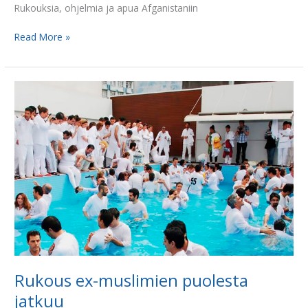
Rukouksia, ohjelmia ja apua Afganistaniin
Read More »
Rukous
ex-
muslimien
puolesta
jatkuu
Rukous ex-muslimien puolesta
jatkuu