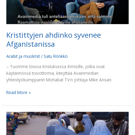
Kristittyjen ahdinko syvenee
Afganistanissa
Arabit ja muslimit
/
Satu Rönkkö
– Tuomme toivoa Kristuksessa ihmisille, jotka ovat
käytännössä toivottomia, kiteyttää Avainmedian
yhteistyökumppanin Mohabat TV:n johtaja Mike Ansari.
Read More »
Kiireellisiä
ohjelmatarpeita
Afganistaniin