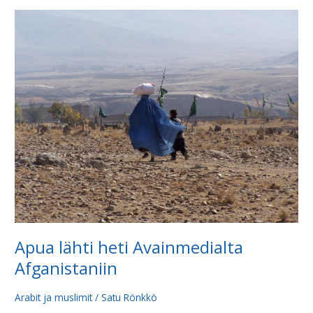
Apua
lähti
heti
Avainmedialta
Afganistaniin
Apua lähti heti Avainmedialta
Afganistaniin
Arabit ja muslimit
/
Satu Rönkkö