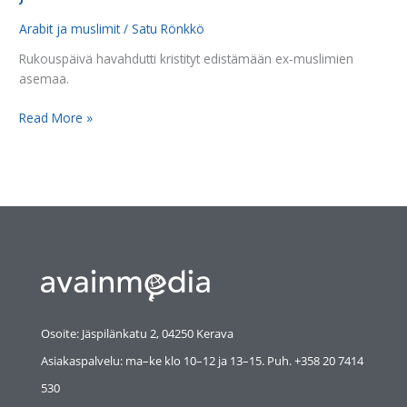
Arabit ja muslimit
/
Satu Rönkkö
Rukouspäivä havahdutti kristityt edistämään ex-muslimien
asemaa.
Read More »
Osoite: Jäspilänkatu 2, 04250 Kerava
Asiakaspalvelu: ma–ke klo 10–12 ja 13–15. Puh. +358 20 7414
530