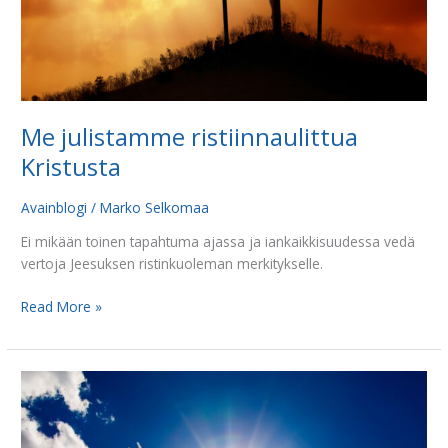
Me julistamme ristiinnaulittua
Kristusta
Avainblogi
/
Marko Selkomaa
Ei mikään toinen tapahtuma ajassa ja iankaikkisuudessa vedä
vertoja Jeesuksen ristinkuoleman merkitykselle.
Read More »
Pyhä
Henki
–
lähetyksen