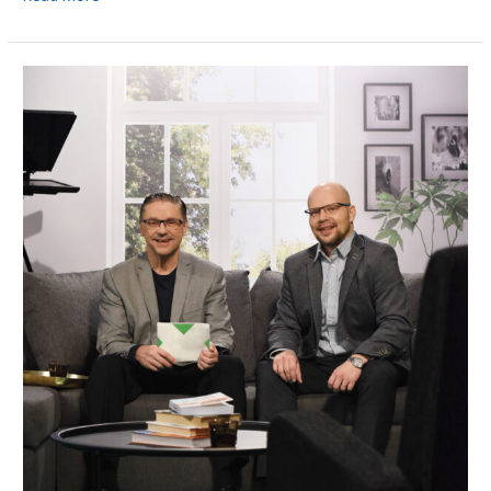
Avainmedian
uutuussarja
opettaa
käytännönläheisesti
Pyhästä
Hengestä