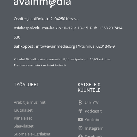
Osoite: Jäspilänkatu 2, 04250 Kerava
Asiakaspalvelu: ma–ke klo 10–12 ja 13–15. Puh. +358 20 7414
530
Sähköposti: info@avainmedia.org I Y-tunnus:
0201348-9
Puhelut 020-alkuisiin numeroihin 8,35 snt/puhelu + 16,69 snt/min.
Tietosuojaseloste
/
evästekäytäntö
TYÖALUEET
KATSELE &
KUUNTELE
Arabit ja muslimit
UskoTV
Juutalaiset
Podcastit
Kiinalaiset
Youtube
Slaavilaiset
Instagram
Suomalais-Ugrilaiset
Facebook