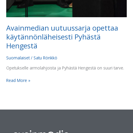
Avainmedian uutuussarja opettaa
käytännönläheisesti Pyhästä
Hengestä
Suomalaiset
/
Satu Rönkkö
Opetukselle armolahjoista ja Pyhästä Hengestä on suuri tarve.
Read More »