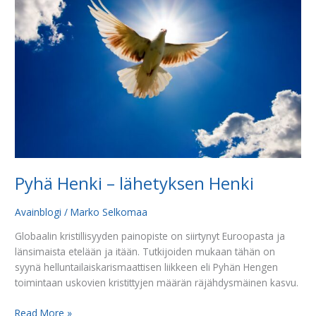
Henki
Pyhä Henki – lähetyksen Henki
Avainblogi
/
Marko Selkomaa
Globaalin kristillisyyden painopiste on siirtynyt Euroopasta ja
länsimaista etelään ja itään. Tutkijoiden mukaan tähän on
syynä helluntailaiskarismaattisen liikkeen eli Pyhän Hengen
toimintaan uskovien kristittyjen määrän räjähdysmäinen kasvu.
Read More »