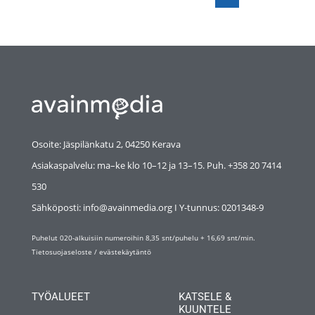
Osoite: Jäspilänkatu 2, 04250 Kerava
Asiakaspalvelu: ma–ke klo 10–12 ja 13–15. Puh. +358 20 7414
530
Sähköposti: info@avainmedia.org I Y-tunnus:
0201348-9
Puhelut 020-alkuisiin numeroihin 8,35 snt/puhelu + 16,69 snt/min.
Tietosuojaseloste
/
evästekäytäntö
TYÖALUEET
KATSELE &
KUUNTELE