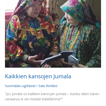
Jumala
Kaikkien kansojen Jumala
Suomalais-ugrilaiset
/
Satu Rönkkö
”Jos Jumala on kaikkien kansojen Jumala – kuinka sitten hänen
sanaansa ei ole meidän kielellämme?”