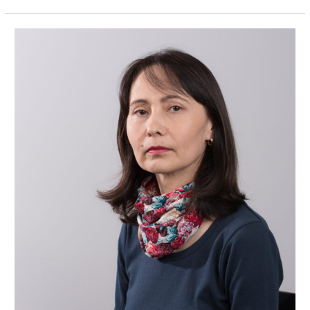
Raamatunkääntäjä
Larisa
Orzajeva:
”Jumala
puhuu
minulle
maria”