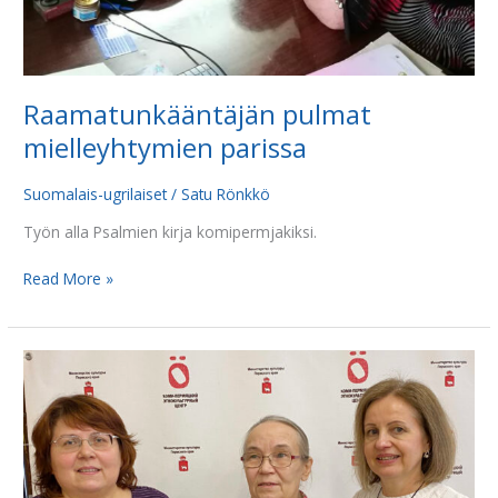
Raamatunkääntäjän pulmat
mielleyhtymien parissa
Suomalais-ugrilaiset
/
Satu Rönkkö
Työn alla Psalmien kirja komipermjakiksi.
Read More »
Kymmenes
Uusi
testamentti
suomensukuisilla
kielillä