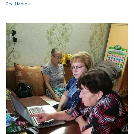
Read More »
Raamatunkääntäjän
pulmat
mielleyhtymien
parissa