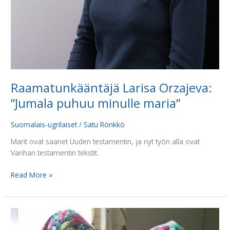
Raamatunkääntäjä Larisa Orzajeva:
”Jumala puhuu minulle maria”
Suomalais-ugrilaiset
/
Satu Rönkkö
Marit ovat saanet Uuden testamentin, ja nyt työn alla ovat
Vanhan testamentin tekstit.
Read More »
Kaikkien
kansojen