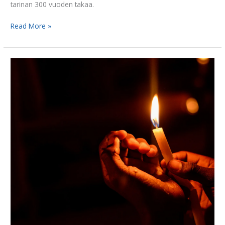
tarinan 300 vuoden takaa.
Read More »
Oletko
sinä
valonsytyttäjä?