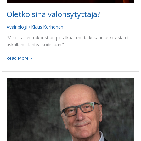
Oletko sinä valonsytyttäjä?
Avainblogi
/
Klaus Korhonen
”Viikoittaisen rukousillan piti alkaa, mutta kukaan uskovista ei
uskaltanut lähteä kodistaan.”
Read More »
Ikimuistoinen
joululahja