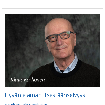
Hyvän
elämän
itsestäänselvyys
Hyvän elämän itsestäänselvyys
Avainblogi
/
Klaus Korhonen