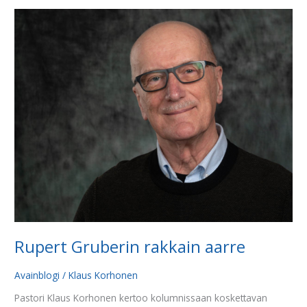
Rupert
Gruberin
rakkain
aarre
Rupert Gruberin rakkain aarre
Avainblogi
/
Klaus Korhonen
Pastori Klaus Korhonen kertoo kolumnissaan koskettavan