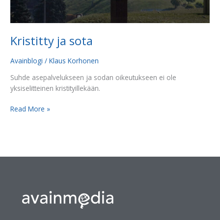
Kristitty ja sota
Avainblogi
/
Klaus Korhonen
Suhde asepalvelukseen ja sodan oikeutukseen ei ole
yksiselitteinen kristityillekään.
Read More »