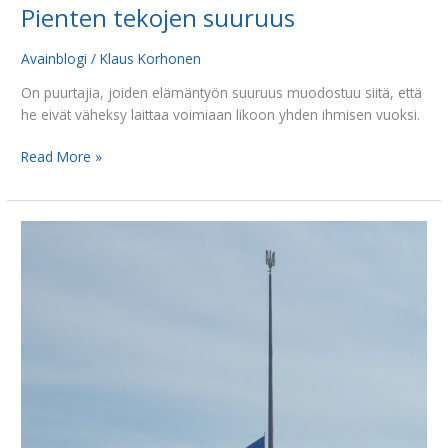
Pienten tekojen suuruus
Avainblogi
/
Klaus Korhonen
On puurtajia, joiden elämäntyön suuruus muodostuu siitä, että
he eivät väheksy laittaa voimiaan likoon yhden ihmisen vuoksi.
Read More »
Kristitty
ja
sota