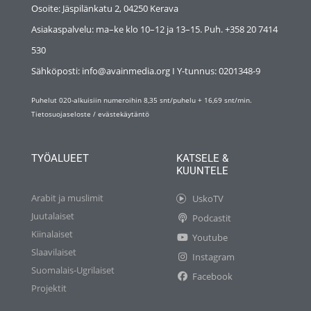
Osoite: Jäspilänkatu 2, 04250 Kerava
Asiakaspalvelu: ma–ke klo 10–12 ja 13–15. Puh. +358 20 7414
530
Sähköposti: info@avainmedia.org I Y-tunnus:
0201348-9
Puhelut 020-alkuisiin numeroihin 8,35 snt/puhelu + 16,69 snt/min.
Tietosuojaseloste
/
evästekäytäntö
TYÖALUEET
KATSELE &
KUUNTELE
Arabit ja muslimit
UskoTV
Juutalaiset
Podcastit
Kiinalaiset
Youtube
Slaavilaiset
Instagram
Suomalais-Ugrilaiset
Facebook
Projektit