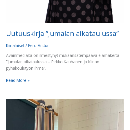
Uutuuskirja ”Jumalan aikataulussa”
Kiinalaiset
/
Eero Antturi
Avainmedialta on ilmestynyt mukaansatempaava elämäkerta
”Jumalan aikataulussa – Pirkko Kauhanen ja Kiinan
pyhäkoulutyön ihme”.
Read More »
Veli
Yun
rohkaisee
joka
aamu