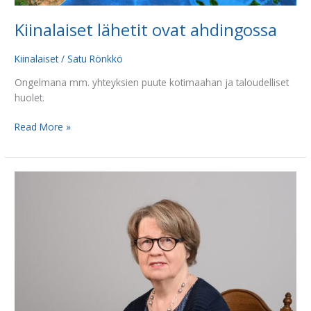
Kiinalaiset lähetit ovat ahdingossa
Kiinalaiset
/
Satu Rönkkö
Ongelmana mm. yhteyksien puute kotimaahan ja taloudelliset
huolet.
Read More »
Kiinassa
uutisoitiin:
”Jeesus
on
varastanut
kansan
sydämen”