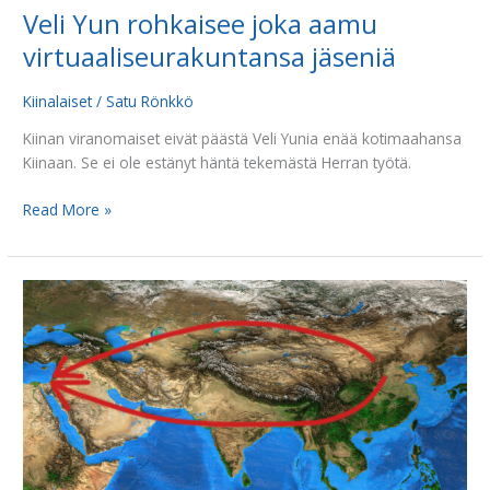
Veli Yun rohkaisee joka aamu
virtuaaliseurakuntansa jäseniä
Kiinalaiset
/
Satu Rönkkö
Kiinan viranomaiset eivät päästä Veli Yunia enää kotimaahansa
Kiinaan. Se ei ole estänyt häntä tekemästä Herran työtä.
Read More »
Kiinalaiset
lähetit
ovat
ahdingossa