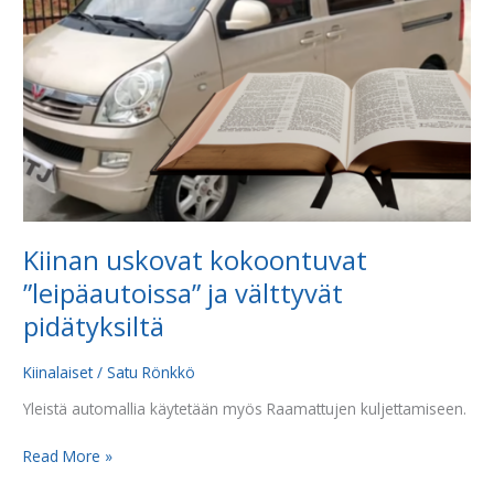
ja
välttyvät
pidätyksiltä
Kiinan uskovat kokoontuvat
”leipäautoissa” ja välttyvät
pidätyksiltä
Kiinalaiset
/
Satu Rönkkö
Yleistä automallia käytetään myös Raamattujen kuljettamiseen.
Read More »