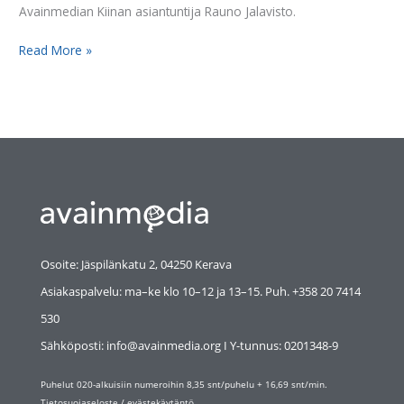
Avainmedian Kiinan asiantuntija Rauno Jalavisto.
Read More »
Osoite: Jäspilänkatu 2, 04250 Kerava
Asiakaspalvelu: ma–ke klo 10–12 ja 13–15. Puh. +358 20 7414
530
Sähköposti: info@avainmedia.org I Y-tunnus:
0201348-9
Puhelut 020-alkuisiin numeroihin 8,35 snt/puhelu + 16,69 snt/min.
Tietosuojaseloste
/
evästekäytäntö