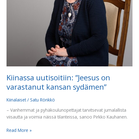
Kiinassa uutisoitiin: ”Jeesus on
varastanut kansan sydämen”
Kiinalaiset
/
Satu Rönkkö
– Vanhemmat ja pyhäkoulunopettajat tarvitsevat jumalallista
viisautta ja voimia näissä tilanteissa, sanoo Pirkko Kauhanen.
Read More »