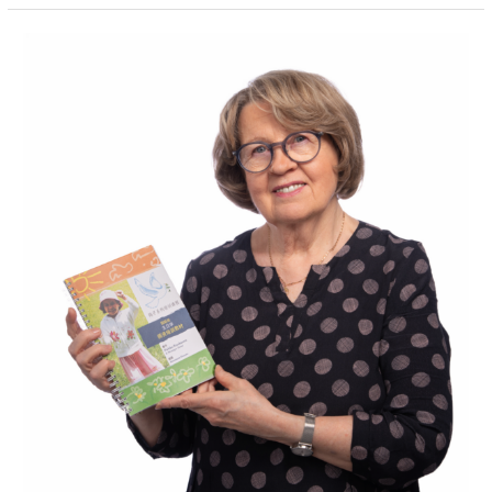
Uutuuskirja
”Jumalan
aikataulussa”