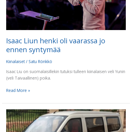
Isaac Liun henki oli vaarassa jo
ennen syntymää
Kiinalaiset
/
Satu Rönkkö
Isaac Liu on suomalaisillekin tutuksi tulleen kiinalaisen veli Yunin
(veli Taivaallinen) poika.
Read More »
Kiinan
uskovat
kokoontuvat
”leipäautoissa”