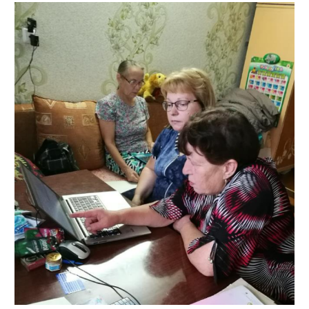
Raamatunkääntäjän
pulmat
mielleyhtymien
parissa