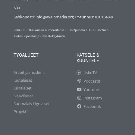
530
Sähköposti: info@avainmedia.org I Y-tunnus:
0201348-9
Puhelut 020-alkuisiin numeroihin 8,35 snt/puhelu + 16,69 snt/min.
Tietosuojaseloste
/
evästekäytäntö
TYÖALUEET
KATSELE &
KUUNTELE
Arabit ja muslimit
UskoTV
Juutalaiset
Podcastit
Kiinalaiset
Youtube
Slaavilaiset
Instagram
Suomalais-Ugrilaiset
Facebook
Projektit