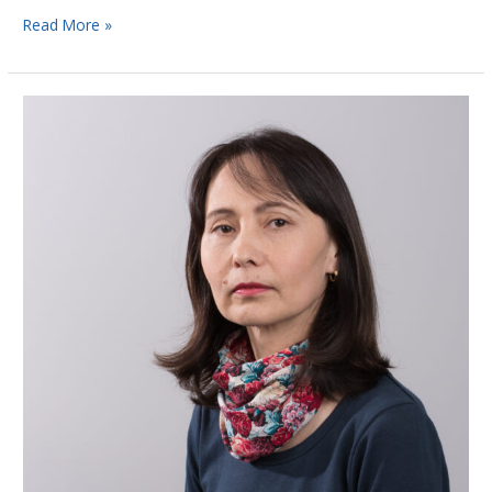
Read More »
Raamatunkääntäjä
Larisa
Orzajeva:
”Jumala
puhuu
minulle
maria”