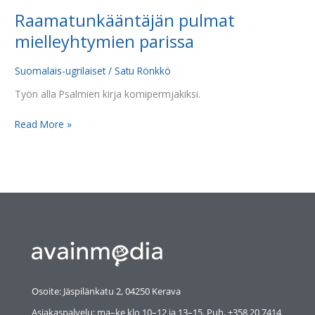
Raamatunkääntäjän pulmat
mielleyhtymien parissa
Suomalais-ugrilaiset
/
Satu Rönkkö
Työn alla Psalmien kirja komipermjakiksi.
Read More »
Osoite: Jäspilänkatu 2, 04250 Kerava
Asiakaspalvelu: ma–ke klo 10–12 ja 13–15. Puh. +358 20 7414