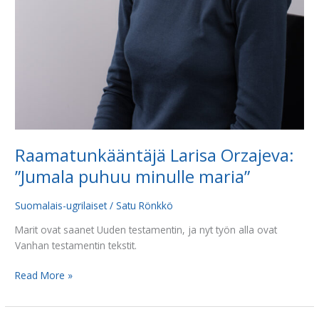
Raamatunkääntäjä Larisa Orzajeva:
”Jumala puhuu minulle maria”
Suomalais-ugrilaiset
/
Satu Rönkkö
Marit ovat saanet Uuden testamentin, ja nyt työn alla ovat
Vanhan testamentin tekstit.
Read More »