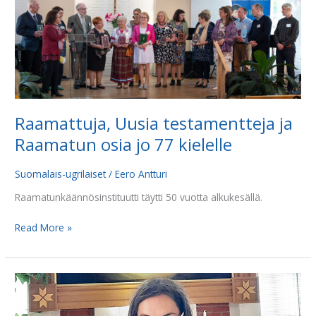
Uusia
testamentteja
ja
Raamatun
osia
jo
77
Raamattuja, Uusia testamentteja ja
kielelle
Raamatun osia jo 77 kielelle
Suomalais-ugrilaiset
/
Eero Antturi
Raamatunkäännösinstituutti täytti 50 vuotta alkukesällä.
Read More »
Olga
oman
kansansa