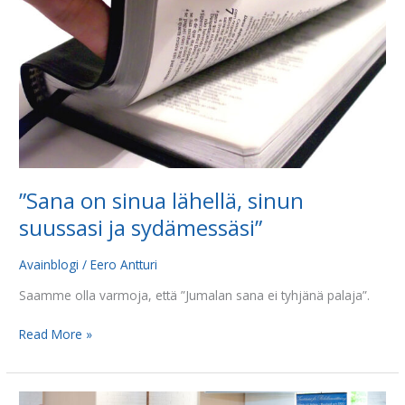
suussasi
ja
sydämessäsi”
”Sana on sinua lähellä, sinun
suussasi ja sydämessäsi”
Avainblogi
/
Eero Antturi
Saamme olla varmoja, että ”Jumalan sana ei tyhjänä palaja”.
Read More »
Raamattuja,