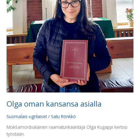
asialla
Olga oman kansansa asialla
Suomalais-ugrilaiset
/
Satu Rönkkö
Mokšamordvalainen raamatunkääntäjä Olga Kugappi kertoo
työstään.