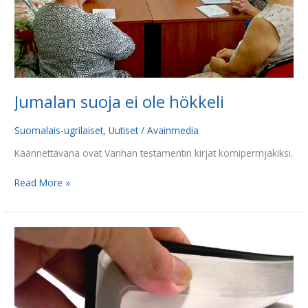
Jumalan suoja ei ole hökkeli
Suomalais-ugrilaiset
,
Uutiset
/
Avainmedia
Käännettävänä ovat Vanhan testamentin kirjat komipermjakiksi.
Read More »
”Sana
on
sinua
lähellä,
sinun