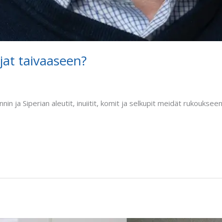
at taivaaseen?
n ja Siperian aleutit, inuiitit, komit ja selkupit meidät rukouksee