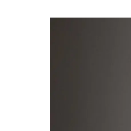
Pääsevätkö
poronhoitajat
taivaaseen?