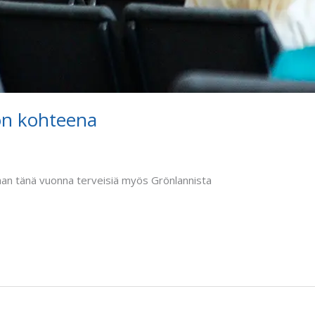
on kohteena
aan tänä vuonna terveisiä myös Grönlannista