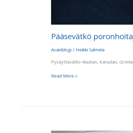
Pääsevätkö poronhoitaj
Avainblogi
/
Heikki Salmela
Pysäyttävätkö Alaskan, Kanadan, Grönlanni
Read More »