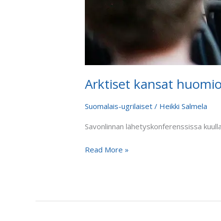
Arktiset kansat huomi
Suomalais-ugrilaiset
/
Heikki Salmela
Savonlinnan lähetyskonferenssissa kuull
Read More »