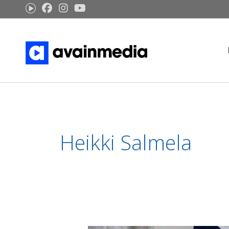
Siirry
sisältöön
Heikki Salmela