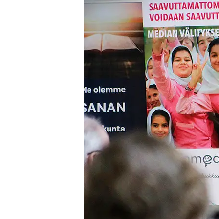
Arktiset
kansat
huomion
kohteena