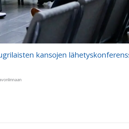
ugrilaisten kansojen lähetyskonferens
avonlinnaan